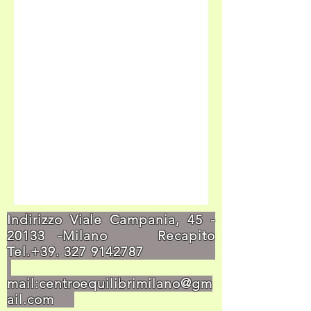
Indirizzo Viale Campania,
45 -
20133
-Milano Recapito
Tel.+39.
327 9142787
mail:
centroequilibrimilano@gm
ail.com