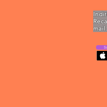
Indi
Re
mail
S