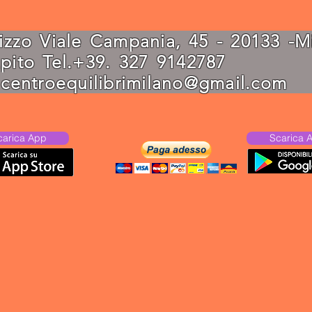
rizzo Viale Campania, 45 - 20133 
capito Tel.+39. 327 91
:
centroequilibrimilano@gmail.com
carica App
Scarica 