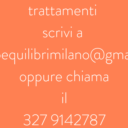
trattamenti
scrivi a
oequilibrimilano@gma
oppure chiama
il
327 9142787