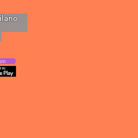
-Milano
42787
App