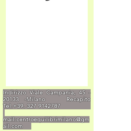
Indirizzo Viale Campania,
45 -
20133
-Milano Recapito
Tel.+39.
327 9142787
mail:
centroequilibrimilano@gm
ail.com