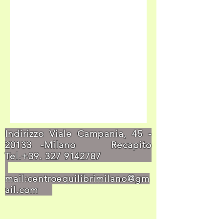
Indirizzo Viale Campania,
45 -
20133
-Milano Recapito
Tel.+39.
327 9142787
mail:
centroequilibrimilano@gm
ail.com