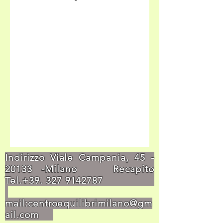
Indirizzo Viale Campania,
45 -
20133
-Milano Recapito
Tel.+39.
327 9142787
mail:
centroequilibrimilano@gm
ail.com