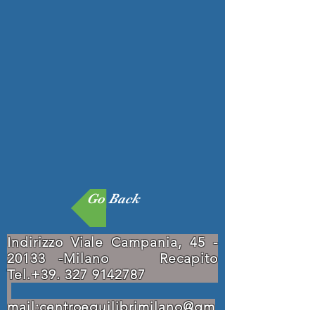
Go Back
Indirizzo Viale Campania,
45 -
20133
-Milano Recapito
Tel.+39.
327 9142787
mail:
centroequilibrimilano@gm