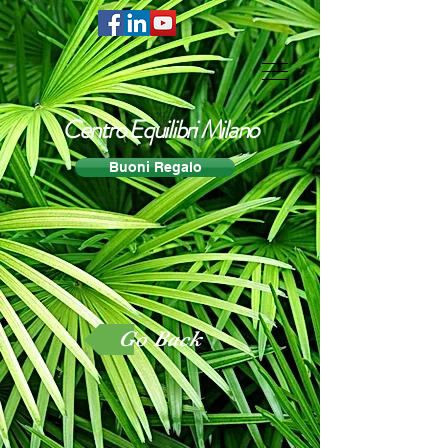
Centro Equilibri Milano
Buoni Regalo
Go Back