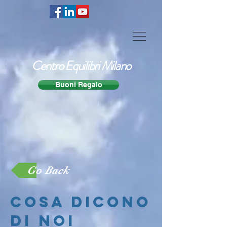
Centro Equilibri Milano
Buoni Regalo
Go Back
cosa dicono
di noi