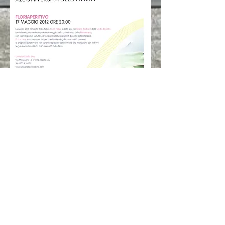
Indirizzo Viale Campania,
45 -
20133
-Milano Recapito
Tel.+39.
327 9142787
mail:
centroequilibrimilano@gm
ail.com