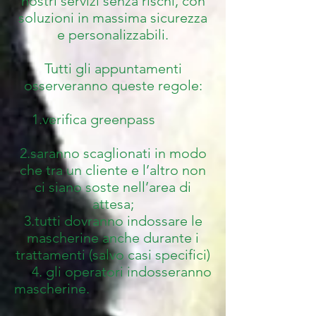
nostri servizi senza rischi, con
soluzioni in massima sicurezza
e personalizzabili.
Tutti gli appuntamenti
osserveranno queste regole:
1.verifica greenpass
2.saranno scaglionati in modo
che tra un cliente e l’altro non
ci siano soste nell’area di
attesa;
3.tutti dovranno indossare le
mascherine anche durante i
trattamenti (salvo casi specifici)
4. gli operatori indosseranno
mascherine.