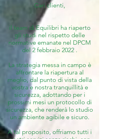
Cari clienti,
il team di Equilibri ha riaperto
gli studi nel rispetto delle
normative emanate nel DPCM
del 2 febbraio 2022 .
La strategia messa in campo è
affrontare la riapertura al
meglio, dal punto di vista della
vostra e nostra tranquillità e
sicurezza, adottando per i
prossimi mesi un protocollo di
sicurezza, che renderà lo studio
un ambiente agibile e sicuro.
A tal proposito, offriamo tutti i