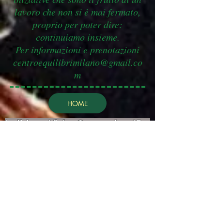
lavoro che non si è mai fermato,
proprio per poter dire:
continuiamo insieme.
Per informazioni e prenotazioni
centroequilibrimilano@gmail.co
m
HOME
Indirizzo Viale Campania,
45 -
20133
-Milano Recapito
Tel.+39.
327 9142787
mail:
centroequilibrimilano@gm
ail.com