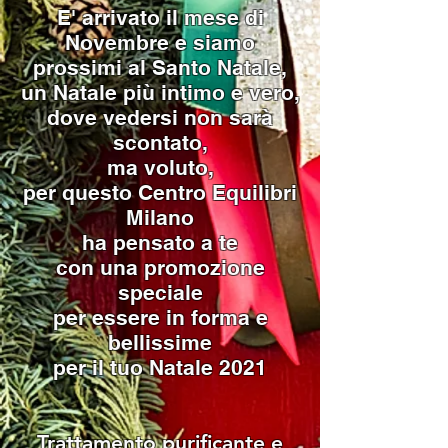
E' arrivato il mese di
Novembre e siamo
prossimi al Santo Natale,
un Natale più intimo e vero,
dove vedersi non sarà
scontato,
ma voluto,
per questo Centro Equilibri
Milano
ha pensato a te
con una promozione
speciale
per essere in forma e
bellissime
per il tuo Natale 2021
Trattamento purificante e