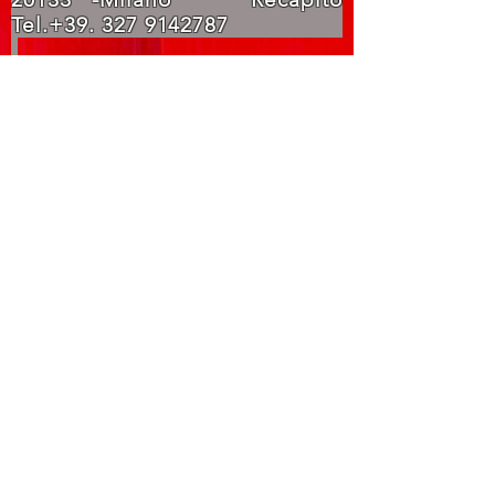
Tel.+39.
327 9142787
mail:
centroequilibrimilano@gm
ail.com