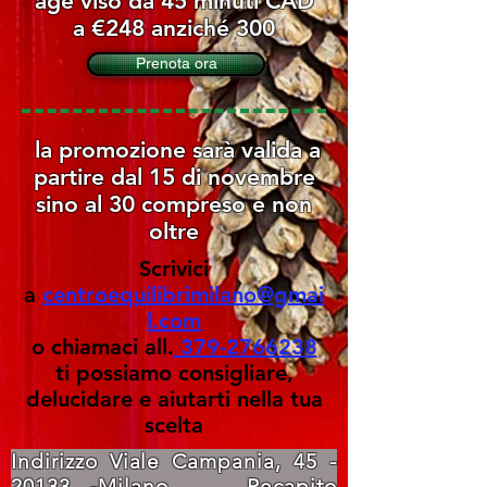
age viso da 45 minuti CAD
a €248 anziché 300
Prenota ora
la promozione sarà valida a
partire dal 15 di novembre
sino al 30 compreso e non
oltre
Scrivici
a
centroequilibrimilano@gmai
l.com
o chiamaci all.
379-2766238
ti possiamo consigliare,
delucidare e aiutarti nella tua
scelta
Indirizzo Viale Campania,
45 -
20133
-Milano Recapito