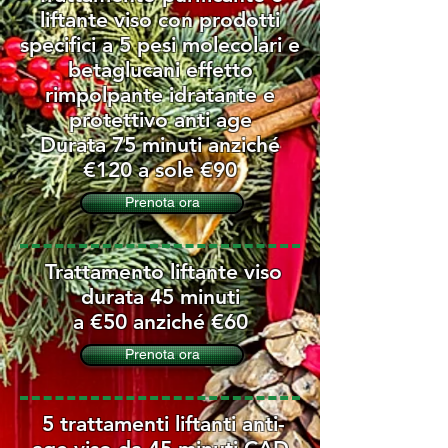
liftante viso con prodotti
specifici a 5 pesi molecolari e
betaglucani effetto
rimpolpante idratante e
protettivo anti age
Durata 75 minuti anziché
€120 a sole €90
Prenota ora
Trattamento liftante viso
durata 45 minuti
a €50 ​anziché €60
Prenota ora
5 trattamenti liftanti anti-