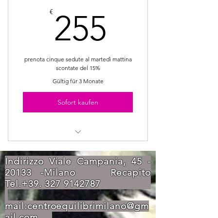
255€
€
255
prenota cinque sedute al martedì mattina
scontate del 15%
Gültig für 3 Monate
Sofort kaufen
5 massaggi a 255 €
Indirizzo Viale Campania,
45 -
20133
-Milano Recapito
Tel.+39.
327 9142787
mail:
centroequilibrimilano@gm
ail.com