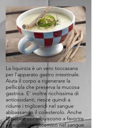
La liquirizia è un vero toccasana
per l’apparato gastro intestinale.
Aiuta il corpo a rigenerare la
pellicola che preserva la mucosa
gastrica. E’ inoltre ricchissima di
antiossidanti, riesce quindi a
ridurre i trigliceridi nel sangue
abbassando il colesterolo. Anche
le patate contribuiscono a favorire
un equilibrio glicemico nel sangue.