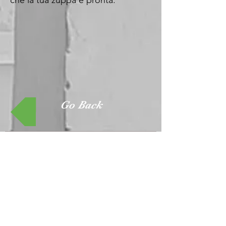
che la tua zuppa è pronta.
Go Back
Indirizzo Viale Campania,
45 -
20133
-Milano Recapito
Tel.+39.
327 9142787
mail:
centroequilibrimilano@gm
ail.com