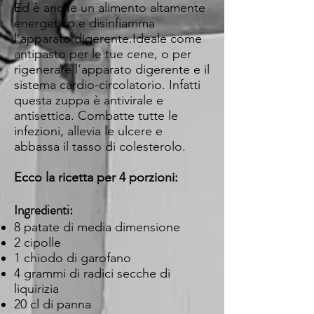
Ed è anche un alimento altamente
energetico e disinfiamma
l’apparato digerente.Ideale come
antipasto per le tue cene, o per
rigenerare l’apparato digerente e il
sistema cardio-circolatorio. Infatti
questa zuppa è antivirale e
antisettica. Combatte tutte le
infezioni, allevia le ulcere e
abbassa il tasso di colesterolo.
Ecco la ricetta per 4 porzioni:
Ingredienti:
8 patate di media dimensione
2 cipolle
1 chiodo di garofano
4 grammi di radici secche di
liquirizia
20 cl di panna