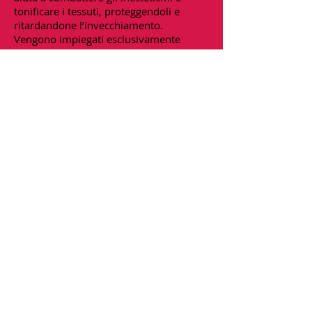
tonificare i tessuti, proteggendoli e
ritardandone l’invecchiamento.
Vengono impiegati esclusivamente
preparati naturali.
SCOPRI DI PIU'
Indirizzo Viale Campania,
45 -
20133
-Milano Recapito
Tel.+39.
327 9142787
mail:
centroequilibrimilano@gm
ail.com