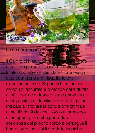
La mente inganna. Il corpo non mente.
Il Centro di Naturopatia Equilibri si prende
cura della persona, in modo olistico e
totale. L’obiettivo è stimolare il processo di
auto guarigione e di riequilibrio che
ciascuno ha in sé. Si parte da un primo
colloquio, accurato e profondo della durata
di 90’’, per individuare lo stato generale di
energia vitale e identificare le strategie più
indicate a ritrovare la condizione ottimale
di equilibrio.Si dà così l’avvio al processo
di autoguarigione che parte dalla
coscienza del proprio corpo e persegue il
ben-essere, con l’utilizzo delle tecniche