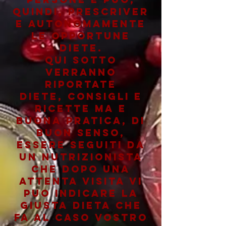
quindi, prescriver
e autonomamente
le opportune
diete.
QUI SOTTO
VERRANNO
RIPORTATE
DIETE, CONSIGLI E
RICETTE MA E
BUONA PRATICA, DI
BUON SENSO,
ESSERE SEGUITI DA
UN NUTRIZIONISTA
CHE DOPO UNA
ATTENTA VISITA VI
PUO INDICARE LA
GIUSTA DIETA CHE
FA AL CASO VOSTRO