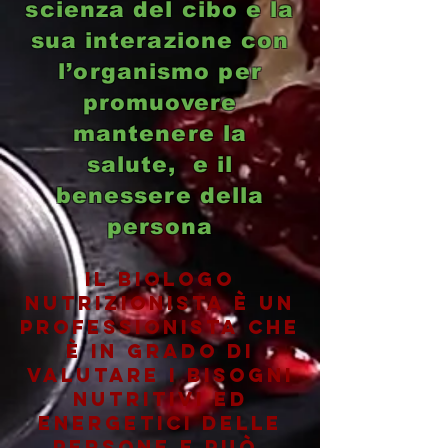
scienza del cibo e la
sua interazione con
l’organismo per
promuovere
mantenere la
salute, e il
benessere della
persona
il biologo
nutrizionista è un
professionista che
è in grado di
valutare i bisogni
nutritivi ed
energetici delle
persone e può,