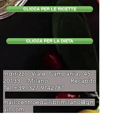
CLICCA PER LE RICETTE
CLICCA PER LA DIETA
Indirizzo Viale Campania,
45 -
20133
-Milano Recapito
Tel.+39.
327 9142787
mail:
centroequilibrimilano@gm
ail.com