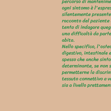
percorso di mantenimen
ogni sintomo è l'espres
silentemente presente 
racconto del paziente 
tenta di indagare quegl
una difficoltà da part
abita.
Nello specifico, l'oste
digestivo, intestinale 
spesso che anche sint
determinante, se non s
permetterne la discrim
tessuto connettivo a va
sia a livello prettame