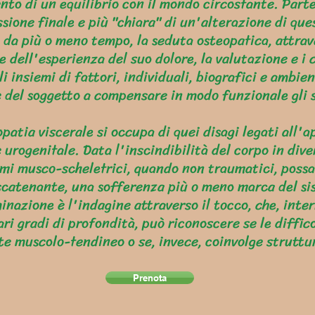
to di un equilibrio con il mondo circostante. Part
sione finale e più "chiara" di un'alterazione di ques
da più o meno tempo, la seduta osteopatica, attrave
e dell'esperienza del suo dolore, la valutazione e i
i insiemi di fattori, individuali, biografici e ambie
e del soggetto a compensare in modo funzionale gli 
opatia viscerale si occupa di quei disagi legati all'
e urogenitale. Data l'inscindibilità del corpo in div
omi musco-scheletrici, quando non traumatici, poss
catenante, una sofferenza più o meno marca del si
inazione è l'indagine attraverso il tocco, che, inte
ri gradi di profondità, può riconoscere se le diffico
nte muscolo-tendineo o se, invece, coinvolge struttu
Prenota