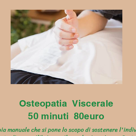
Osteopatia Viscerale
50 minuti 80euro
ia manuale che si pone lo scopo di sostenere l'indi