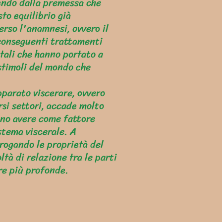
endo dalla premessa che
to equilibrio già
rso l'anamnesi, ovvero il
 conseguenti trattamenti
ntali che hanno portato a
stimoli del mondo che
apparato viscerare, ovvero
ersi settori, accade molto
ano avere come fattore
stema viscerale. A
rrogando le proprietà del
ltà di relazione tra le parti
re più profonde.