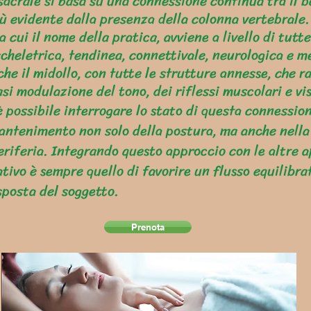
crale si basa su una connessione continua tra il bac
ù evidente dalla presenza della colonna vertebrale.
a cui il nome della pratica, avviene a livello di tutt
cheletrica, tendinea, connettivale, neurologica e 
che il midollo, con tutte le strutture annesse, che r
si modulazione del tono, dei riflessi muscolari e vis
è possibile interrogare lo stato di questa connessio
ntenimento non solo della postura, ma anche nella
eriferia. Integrando questo approccio con le altre a
ativo è sempre quello di favorire un flusso equilibra
isposta del soggetto.
Prenota