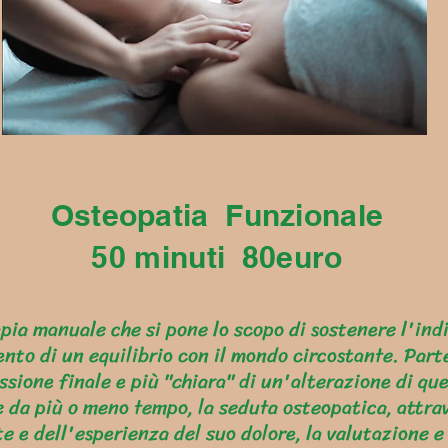
Osteopatia Funzionale
50 minuti 80euro
ia manuale che si pone lo scopo di sostenere l'ind
nto di un equilibrio con il mondo circostante. Par
ssione finale e più "chiara" di un'alterazione di que
 da più o meno tempo, la seduta osteopatica, attra
te e dell'esperienza del suo dolore, la valutazione e