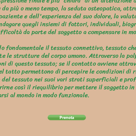
pressione finale e più "chiara" di un'alterazione d
 da più o meno tempo, la seduta osteopatica, attr
paziente e dell'esperienza del suo dolore, la valut
dagare quegli insiemi di fattori, individuali, biog
fficoltà da parte del soggetto a compensare in mo
lo fondamentale il tessuto connettivo, tessuto ch
te le strutture del corpo umano. Attraverso la pal
ni di questo tessuto; se il contatto avviene attraver
el tatto permettono di percepire le condizioni di r
del tessuto nei suoi vari strati superficiali e pro
orirne così il riequilibrio per mettere il soggetto i
narsi al mondo in modo funzionale.
Prenota