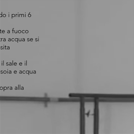
o i primi 6
ete a fuoco
ra acqua se si
sita
 sale e il
 soia e acqua
opra alla