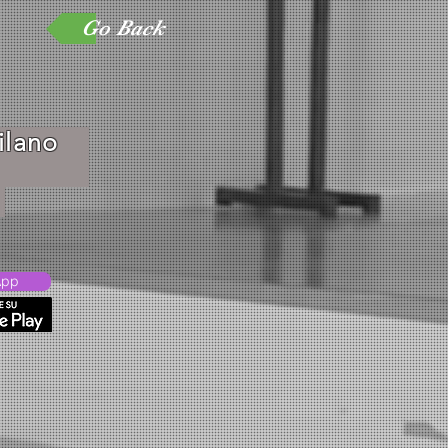
Go Back
-Milano
42787
App