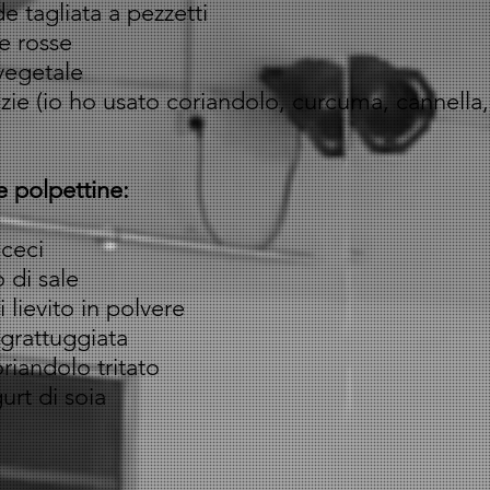
e tagliata a pezzetti
ie rosse
vegetale
ezie (io ho usato coriandolo, curcuma, cannella,
e polpettine:
 ceci
 di sale
 lievito in polvere
 grattuggiata
riandolo tritato
urt di soia