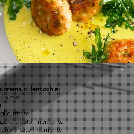
a crema di lenticchie:
olio evo
i
lio tritato
nzero tritato finemente
ano tritato finemente