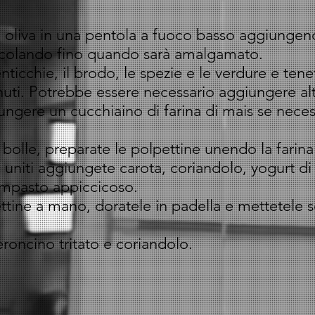
di oliva in una pentola a fuoco basso aggiungend
scolando fino quando sarà amalgamato.
nticchie, il brodo, le spezie e le verdure e ten
uti. Potrebbe essere necessario aggiungere alt
ngere un cucchiaino di farina di mais se neces
olle, preparate le polpettine unendo la farina il
ta uniti aggiungete carota, coriandolo, yogurt di
impasto appiccicoso.
tine a mano, doratele in padella e mettetele s
roncino tritato e coriandolo.