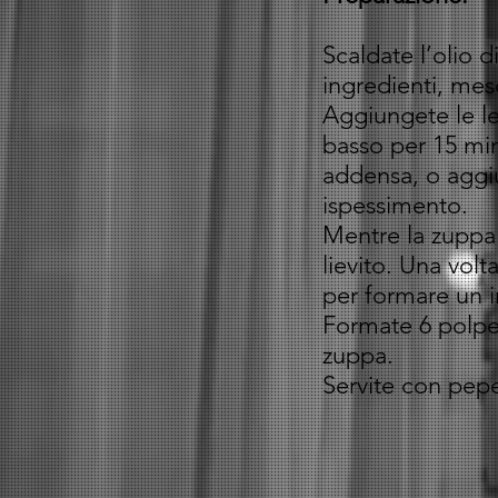
Scaldate l’olio 
ingredienti, me
Aggiungete le le
basso per 15 min
addensa, o aggiu
ispessimento.
Mentre la zuppa b
lievito. Una vol
per formare un 
Formate 6 polpet
zuppa.
Servite con pepe