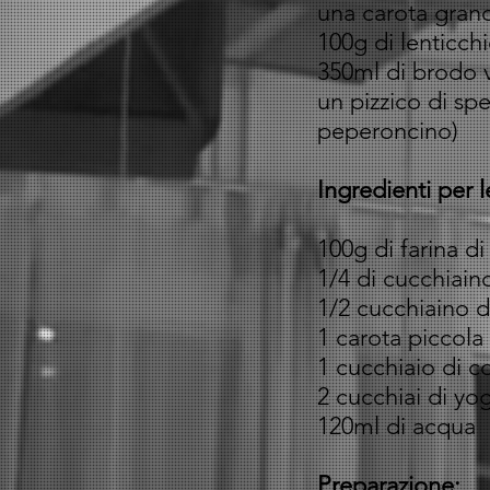
una carota grand
100g di lenticch
350ml di brodo 
un pizzico di sp
peperoncino)
Ingredienti per l
100g di farina di
1/4 di cucchiaino
1/2 cucchiaino di
1 carota piccola
1 cucchiaio di co
2 cucchiai di yog
120ml di acqua
Preparazione: