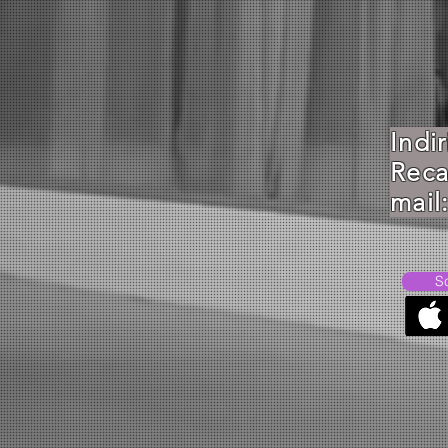
Indi
Re
mail
S