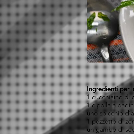
Ingredienti per l
1 cucchiaino di 
1 cipolla a dadin
uno spicchio d’ag
1 pezzetto di ze
un gambo di sed