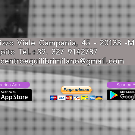
rizzo Viale Campania, 45 - 20133 
capito Tel.+39. 327 91
:
centroequilibrimilano@gmail.com
carica App
Scarica 