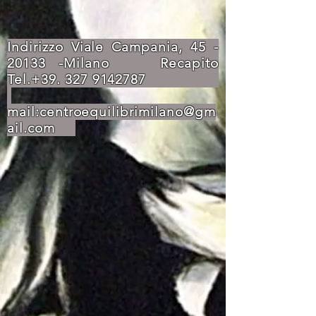
Indirizzo Viale Campania,
45 -
20133
-Milano Recapito
Tel.+39.
327 9142787
mail:
centroequilibrimilano@gm
ail.com