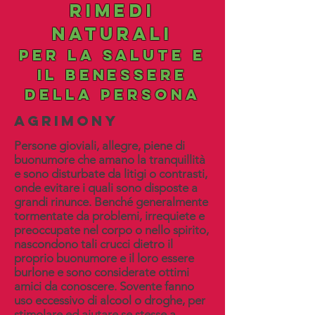
rimedi
naturali
per la salute e
il benessere
della persona
agrimony
Persone gioviali, allegre, piene di
buonumore che amano la tranquillità
e sono disturbate da litigi o contrasti,
onde evitare i quali sono disposte a
grandi rinunce. Benché generalmente
tormentate da problemi, irrequiete e
preoccupate nel corpo o nello spirito,
nascondono tali crucci dietro il
proprio buonumore e il loro essere
burlone e sono considerate ottimi
amici da conoscere. Sovente fanno
uso eccessivo di alcool o droghe, per
stimolare ed aiutare se stesse a