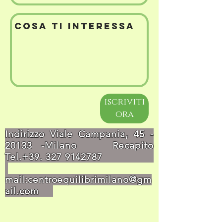
iscriviti
ora
Indirizzo Viale Campania,
45 -
20133
-Milano Recapito
Tel.+39.
327 9142787
mail:
centroequilibrimilano@gm
ail.com