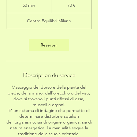
euros
50 min
5
70 €
0
m
Centro Equilibri Milano
i
n
Réserver
Description du service
Massaggio del dorso e della pianta del
piede, della mano, dell’orecchio o del viso,
dove si trovano i punti riflessi di ossa,
muscoli e organi.
E’ un sistema di indagine che permette di
determinare disturbi e squilibri
dell’organismo, sia di origine organica, sia di
natura energetica. La manualità segue la