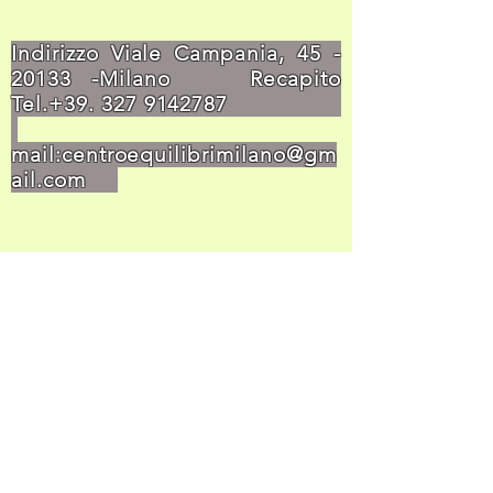
Indirizzo Viale Campania,
45 -
20133
-Milano Recapito
Tel.+39.
327 9142787
mail:
centroequilibrimilano@gm
ail.com