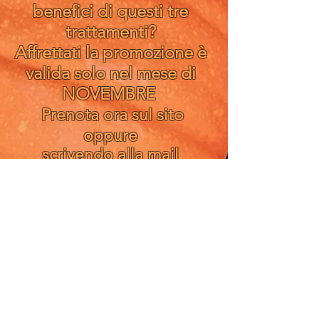
benefici di questi tre
trattamenti?
Affrettati la promozione è
valida solo nel mese di
NOVEMBRE
​Prenota ora sul sito
oppure
scrivendo alla mail
centroequilibrimilano@gm
ail.com
Prenota nella sezione Promo
Indirizzo Viale Campania,
45 -
20133
-Milano Recapito
Tel.+39.
327 9142787