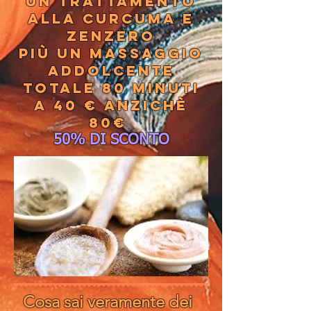
Un trattamento
alla curcuma e
zenzero
più un massaggio
addolcente
Totale 80 minuti
a 40 € anzichè
80€
50% DI SCONTO
Cosa sai veramente dei