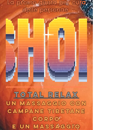
La promo giusta per cura
delle personae
TOTAL RELAX
Un massaggio con
campane tibetane
corpo
e un massaggio