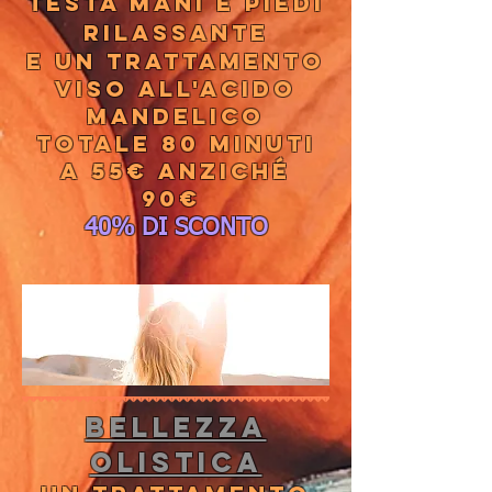
testa mani e piedi
rilassante
e un trattamento
viso all'acido
mandelico
Totale 80 minuti
a 55€ anziché
90€
40% DI SCONTO
BELLEZZA
OLISTICA