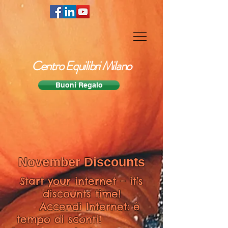
Centro Equilibri Milano
Buoni Regalo
November Discounts
Start your internet – it’s
discounts time!
Accendi Internet: è
tempo di sconti!