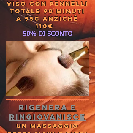
viso con pennelli
totale 90 minuti
a 55€ anziché
110€
50% DI SCONTO
RIGENERA E
RINGIOVANISCE
Un massaggio