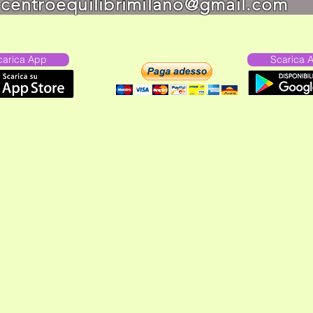
:
centroequilibrimilano@gmail.com
carica App
Scarica 