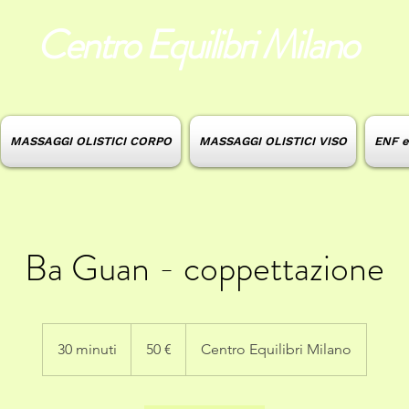
Centro Equilibri Milano
MASSAGGI OLISTICI CORPO
MASSAGGI OLISTICI VISO
ENF 
Ba Guan - coppettazione
50
euro
30 minuti
3
50 €
Centro Equilibri Milano
0
m