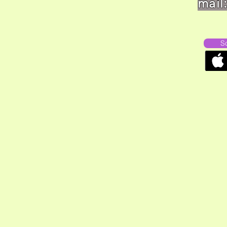
mail
S