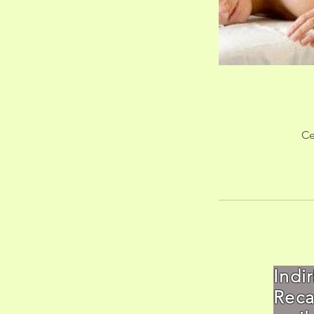
Ce
Indi
Re