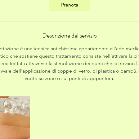
i
Prenota
n
u
t
i
Descrizione del servizio
ttazione è una tecnica antichissima appartenente all’arte medic
etico che sostiene questo trattamento consiste nell’attivare la ci
rea trattata attraverso la stimolazione dei punti che si trovano 
vvale dell’applicazione di coppe di vetro, di plastica o bambù,i
vuoto,su zone o sui punti di agopuntura.