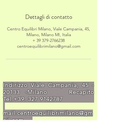
Dettagli di contatto
Centro Equilibri Milano, Viale Campania, 45,
Milano, Milano MI, Italia
+ 39 379-2766238
centroequilibrimilano@gmail.com
Indirizzo Viale Campania,
45 -
20133
-Milano Recapito
Tel.+39.
327 9142787
mail:
centroequilibrimilano@gm
ail.com