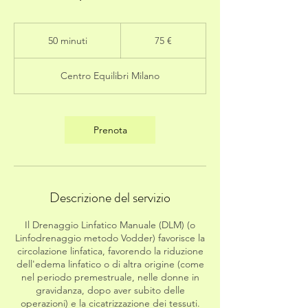
75
euro
50 minuti
5
75 €
0
m
Centro Equilibri Milano
i
n
u
t
Prenota
i
Descrizione del servizio
Il Drenaggio Linfatico Manuale (DLM) (o
Linfodrenaggio metodo Vodder) favorisce la
circolazione linfatica, favorendo la riduzione
dell'edema linfatico o di altra origine (come
nel periodo premestruale, nelle donne in
gravidanza, dopo aver subito delle
operazioni) e la cicatrizzazione dei tessuti.