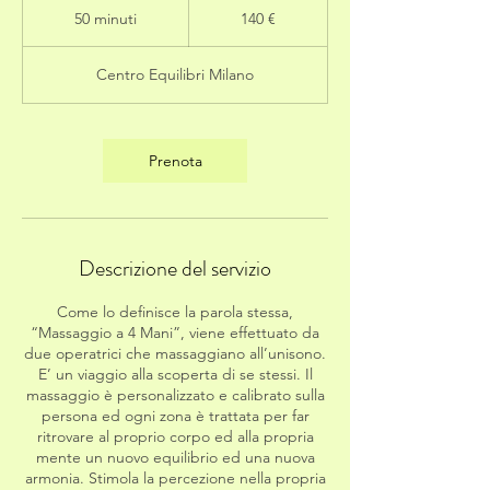
euro
50 minuti
5
140 €
0
m
Centro Equilibri Milano
i
n
u
t
Prenota
i
Descrizione del servizio
Come lo definisce la parola stessa,
“Massaggio a 4 Mani”, viene effettuato da
due operatrici che massaggiano all’unisono.
E’ un viaggio alla scoperta di se stessi. Il
massaggio è personalizzato e calibrato sulla
persona ed ogni zona è trattata per far
ritrovare al proprio corpo ed alla propria
mente un nuovo equilibrio ed una nuova
armonia. Stimola la percezione nella propria