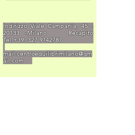
Indirizzo Viale Campania,
45 -
20133
-Milano Recapito
Tel.+39.
327 9142787
mail:
centroequilibrimilano@gm
ail.com