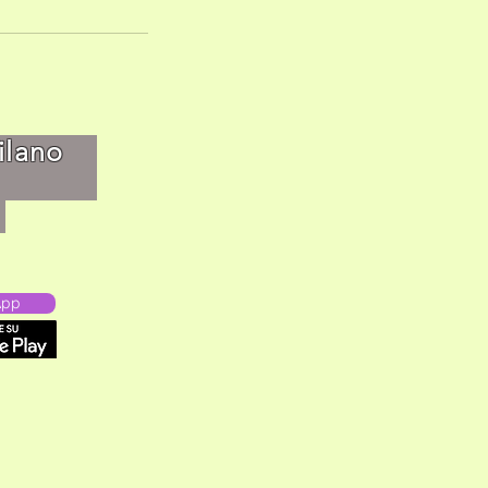
-Milano
42787
App