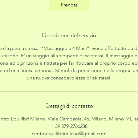
i
Prenota
n
u
t
i
Descrizione del servizio
e la parola stessa, “Massaggio a 4 Mani”, viene effettuato da d
unisono. E’ un viaggio alla scoperta di se stessi. Il massaggio è
sona ed ogni zona è trattata per far ritrovare al proprio corpo e
o ed una nuova armonia. Stimola la percezione nella propria uni
una nuova consapevolezza di sé stessi.
Dettagli di contatto
ntro Equilibri Milano, Viale Campania, 45, Milano, Milano MI, Ita
+ 39 379-2766238
centroequilibrimilano@gmail.com