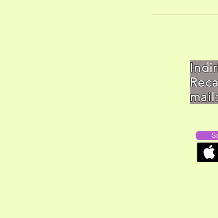
Indi
Re
mail
S