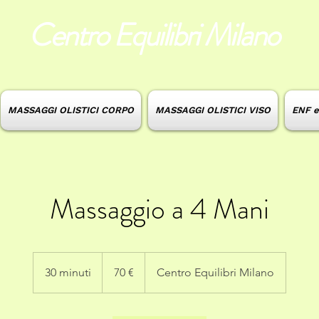
Centro Equilibri Milano
MASSAGGI OLISTICI CORPO
MASSAGGI OLISTICI VISO
ENF 
Massaggio a 4 Mani
70
euro
30 minuti
3
70 €
Centro Equilibri Milano
0
m