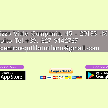
rizzo Viale Campania, 45 - 20133 
capito Tel.+39. 327 91
:
centroequilibrimilano@gmail.com
carica App
Scarica 