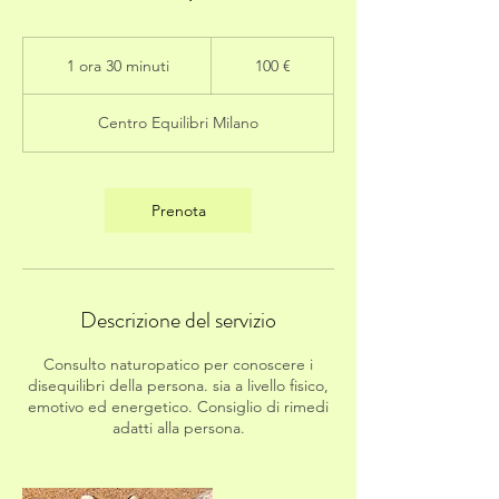
100
euro
1 ora 30 minuti
1
100 €
o
r
Centro Equilibri Milano
3
0
m
i
Prenota
n
u
t
i
Descrizione del servizio
Consulto naturopatico per conoscere i
disequilibri della persona. sia a livello fisico,
emotivo ed energetico. Consiglio di rimedi
adatti alla persona.