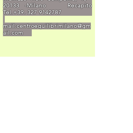
20133
-Milano Recapito
Tel.+39.
327 9142787
mail:
centroequilibrimilano@gm
ail.com