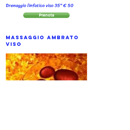
Drenaggio linfatico viso 35" € 50
Prenota
Massaggio AMBRATO
Viso
Massaggio al viso drenante e antiage
con specifica crema d'ambra, veloce ,