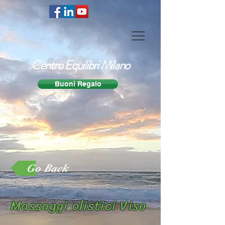
Centro Equilibri Milano
Buoni Regalo
Go Back
Massaggi olistici Viso