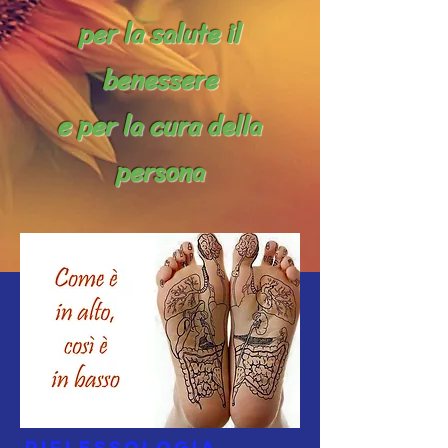
per la salute
il
benessere
e per la cura della
persona
Riflessologia