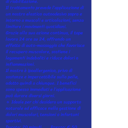
di riabilitazione.
Il trattamento prevede l’applicazione di
un nastro elastico autoadesivo sopra e
intorno a muscoli e articolazioni, senza
limitare i movimenti quotidiani.
Grazie alla sua azione continua, il tape
lavora 24 ore su 24, offrendo un
effetto di auto-massaggio che favorisce
il recupero muscolare, sostiene i
legamenti indeboliti e riduce dolori o
infiammazioni.
Il nastro è ipoallergenico, privo di
sostanze e impercettibile sulla pelle,
adatto quindi a chiunque. I benefici
sono spesso immediati e l’applicazione
può durare diversi giorni.
🔹 Ideale per chi desidera un supporto
naturale ed efficace nella gestione di
dolori muscolari, tensioni o infortuni
sportivi.
Durata: 20 minuti Prezzo: € 50