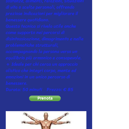
sostanze, alimenti, relazioni, situazioni
di vita o scelte personali, offrendo
preziose indicazioni per migliorare il
benessere quotidiano.
Questa tecnica si rivela utile anche
come supporto nei percorsi di
disintossicazione, dimagrimento e nelle
problematiche strutturali,
accompagnando la persona verso un
equilibrio più armonico e consapevole.
🔹 Ideale per chi cerca un approccio
olistico che integri corpo, mente ed
emozioni in un unico percorso di
benessere.
Durata: 50 minuti Prezzo: € 85
Prenota