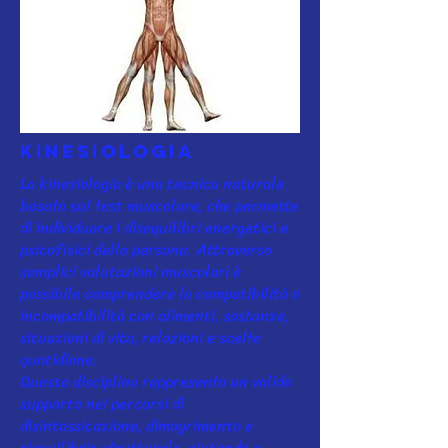
Kinesiologia
La kinesiologia è una tecnica naturale
basata sul test muscolare, che permette
di individuare i disequilibri energetici e
psicofisici della persona. Attraverso
semplici valutazioni muscolari è
possibile comprendere la compatibilità o
incompatibilità con alimenti, sostanze,
situazioni di vita, relazioni e scelte
quotidiane.
Questa disciplina rappresenta un valido
supporto nei percorsi di
disintossicazione, dimagrimento e
riequilibrio strutturale, aiutando a