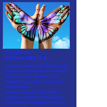
Tecnica
Metamorfica
La tecnica metamorfica, basata sul test
muscolare kinesiologico, è un metodo
dolce e naturale che favorisce il
riequilibrio energetico e psicofisico
della persona.
Attraverso l’analisi delle risposte
muscolari, è possibile individuare la
compatibilità o incompatibilità con