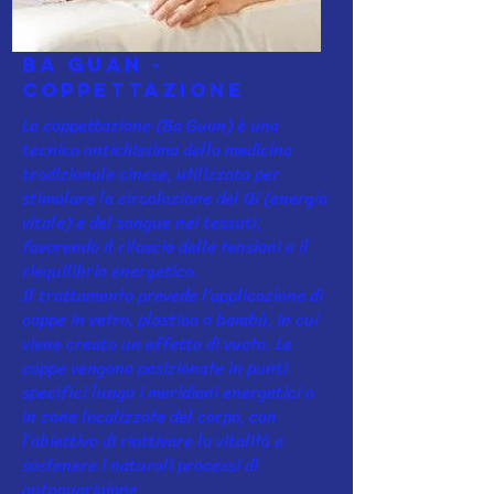
Ba Guan -
coppettazione
La coppettazione (Ba Guan) è una
tecnica antichissima della medicina
tradizionale cinese, utilizzata per
stimolare la circolazione del Qi (energia
vitale) e del sangue nei tessuti,
favorendo il rilascio delle tensioni e il
riequilibrio energetico.
Il trattamento prevede l’applicazione di
coppe in vetro, plastica o bambù, in cui
viene creato un effetto di vuoto. Le
coppe vengono posizionate in punti
specifici lungo i meridiani energetici o
in zone localizzate del corpo, con
l’obiettivo di riattivare la vitalità e
sostenere i naturali processi di
autoguarigione.