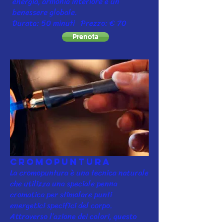
energia, armonia interiore e un
benessere globale.
Durata: 50 minuti Prezzo: € 70
Prenota
Cromopuntura
La cromopuntura è una tecnica naturale
che utilizza una speciale penna
cromatica per stimolare punti
energetici specifici del corpo.
Attraverso l’azione dei colori, questo