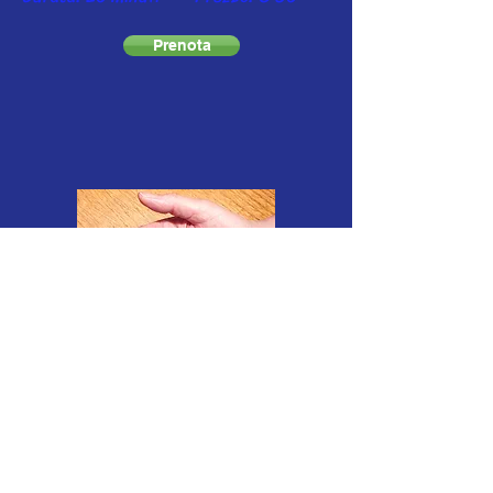
Prenota
massagio Celtico
Il massaggio celtico è una tecnica
olistica ed energetica che unisce corpo e
mente, ispirandosi all’antica saggezza