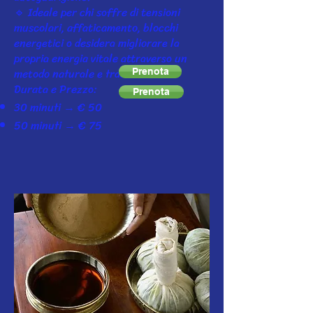
🔹 Ideale per chi soffre di tensioni
muscolari, affaticamento, blocchi
energetici o desidera migliorare la
propria energia vitale attraverso un
metodo naturale e tradizionale.
Prenota
Durata e Prezzo:
Prenota
30 minuti → € 50
50 minuti → € 75