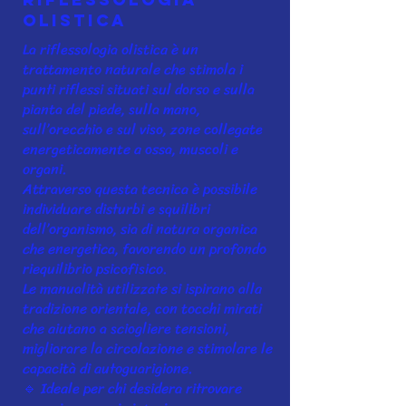
olistica
La riflessologia olistica è un
trattamento naturale che stimola i
punti riflessi situati sul dorso e sulla
pianta del piede, sulla mano,
sull’orecchio e sul viso, zone collegate
energeticamente a ossa, muscoli e
organi.
Attraverso questa tecnica è possibile
individuare disturbi e squilibri
dell’organismo, sia di natura organica
che energetica, favorendo un profondo
riequilibrio psicofisico.
Le manualità utilizzate si ispirano alla
tradizione orientale, con tocchi mirati
che aiutano a sciogliere tensioni,
migliorare la circolazione e stimolare le
capacità di autoguarigione.
🔹 Ideale per chi desidera ritrovare