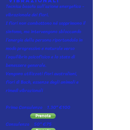
vibrazionali
Tecnica basata sull’azione energetico -
vibrazionale dei fiori.
I fiori non combattono né sopprimono il
sintomo, ma intervengono sbloccando
l’energia della persona riportandola in
modo progressivo e naturale verso
l’equilibrio psicofisico e lo stato di
benessere generale.
Vengono utilizzati fiori australiani,
fiori di Bach, essenze degli animali e
rimedi vibrazionali
Prima Consulenza 1.30" €100
Prenota
Consulenza 50" €75