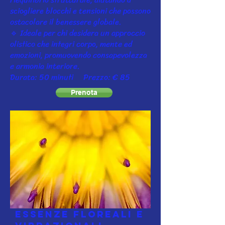
sciogliere blocchi e tensioni che possono
ostacolare il benessere globale.
🔹 Ideale per chi desidera un approccio
olistico che integri corpo, mente ed
emozioni, promuovendo consapevolezza
e armonia interiore.
Durata: 50 minuti Prezzo: € 85
Prenota
Essenze floreali e