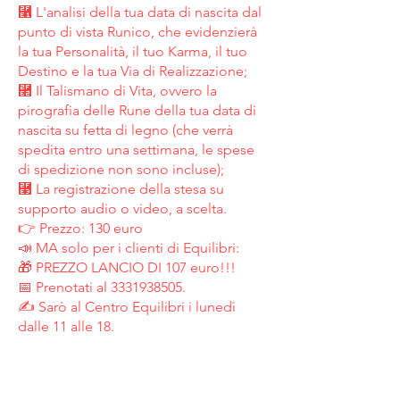
⿡ L'analisi della tua data di nascita dal
punto di vista Runico, che evidenzierà
la tua Personalità, il tuo Karma, il tuo
Destino e la tua Via di Realizzazione;
⿢ Il Talismano di Vita, ovvero la
pirografia delle Rune della tua data di
nascita su fetta di legno (che verrà
spedita entro una settimana, le spese
di spedizione non sono incluse);
⿣ La registrazione della stesa su
supporto audio o video, a scelta.
👉 Prezzo: 130 euro
📣 MA solo per i clienti di Equilibri:
🎁 PREZZO LANCIO DI 107 euro!!!
📅 Prenotati al
3331938505
.
✍ Sarò al Centro Equilibri i lunedì
dalle 11 alle 18.