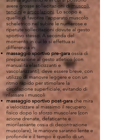
avere grosse sollecitazioni di
muscoli
,
tendini
e
articolazioni
. Lo scopo è
quello di favorire l’apparato muscolo
scheletrico nel subire le numerose e
ripetute sollecitazioni dovute al gesto
sportivo stesso. A seconda del
momento in cui lo si effettua si
differenzia in:
massaggio sportivo pre-gara
ossia di
preparazione al gesto atletico (con
manualità elasticizzanti e
vascolarizzanti), deve essere breve, con
utilizzo di manovre leggere e con un
ritmo rapido per stimolare la
circolazione superficiale, evitando di
rilassare i muscoli
massaggio sportivo post-gara
che mira
a velocizzare al massimo il recupero
fisico dopo lo sforzo muscolare (con
azione drenate, defaticante e
miorilassante ossia di decontrazione
muscolare); le manovre saranno lente e
profonde e il tempo è quello di un