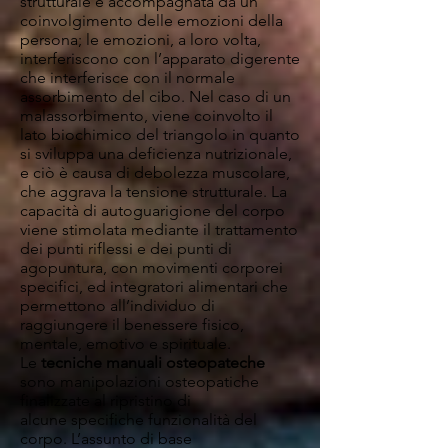
strutturale è accompagnata da un
coinvolgimento delle emozioni della
persona; le emozioni, a loro volta,
interferiscono con l’apparato digerente
che interferisce con il normale
assorbimento del cibo. Nel caso di un
malassorbimento, viene coinvolto il
lato biochimico del triangolo in quanto
si sviluppa una deficienza nutrizionale,
e ciò è causa di debolezza muscolare,
che aggrava la tensione strutturale. La
capacità di autoguarigione del corpo
viene stimolata mediante il trattamento
dei punti riflessi e dei punti di
agopuntura, con movimenti corporei
specifici, ed integratori alimentari che
permettono all’individuo di
raggiungere il benessere fisico,
mentale, emotivo e spirituale.
Le
tecniche manuali osteopateche
sono manipolazioni osteopatiche
finalizzate al ripristino di
alcune specifiche funzionalità del
corpo. L’assunto di base