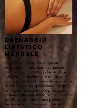
drenaggio
linfatico
manuale
L’utilizzo e l’ideazione di questo
massaggio la dobbiamo al danese
Emil Vodder (1896­1986) che studiò e
sviluppò le tecniche, per effettuare il
drenaggio linfatico manuale così come
le conosciamo e applichiamo oggi. Le
principali indicazioni del Drenaggio
Linfatico Manuale (DLM) sono correlate
all'effetto antiedematoso poichè
favorisce la circolazione linfatica,