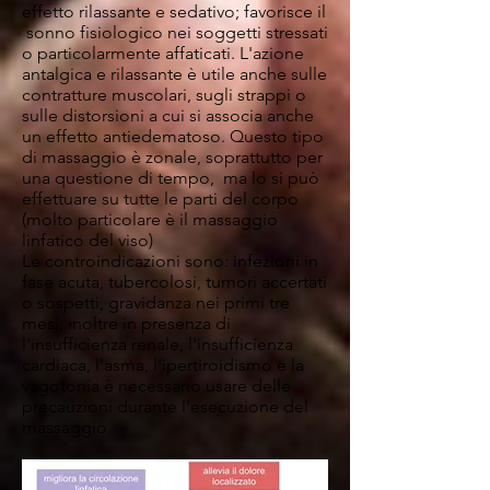
effetto rilassante e sedativo; favorisce il
sonno fisiologico nei soggetti stressati
o particolarmente affaticati. L'azione
antalgica e rilassante è utile anche sulle
contratture muscolari, sugli strappi o
sulle distorsioni a cui si associa anche
un effetto antiedematoso. Questo tipo
di massaggio è zonale, soprattutto per
una questione di tempo, ma lo si può
effettuare su tutte le parti del corpo
(molto particolare è il massaggio
linfatico del viso)
Le controindicazioni sono: infezioni in
fase acuta, tubercolosi, tumori accertati
o sospetti, gravidanza nei primi tre
mesi, inoltre in presenza di
l'insufficienza renale, l'insufficienza
cardiaca, l'asma, l'ipertiroidismo e la
vagotonia è necessario usare delle
precauzioni durante l'esecuzione del
massaggio.