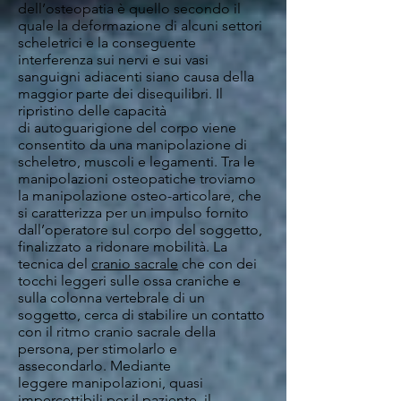
dell’osteopatia è quello secondo il
quale la deformazione di alcuni settori
scheletrici e la conseguente
interferenza sui nervi e sui vasi
sanguigni adiacenti siano causa della
maggior parte dei disequilibri. Il
ripristino delle capacità
di autoguarigione del corpo viene
consentito da una manipolazione di
scheletro, muscoli e legamenti. Tra le
manipolazioni osteopatiche troviamo
la manipolazione osteo-articolare, che
si caratterizza per un impulso fornito
dall’operatore sul corpo del soggetto,
finalizzato a ridonare mobilità. La
tecnica del
cranio sacrale
che con dei
tocchi leggeri sulle ossa craniche e
sulla colonna vertebrale di un
soggetto, cerca di stabilire un contatto
con il ritmo cranio sacrale della
persona, per stimolarlo e
assecondarlo. Mediante
leggere manipolazioni, quasi
impercettibili per il paziente, il