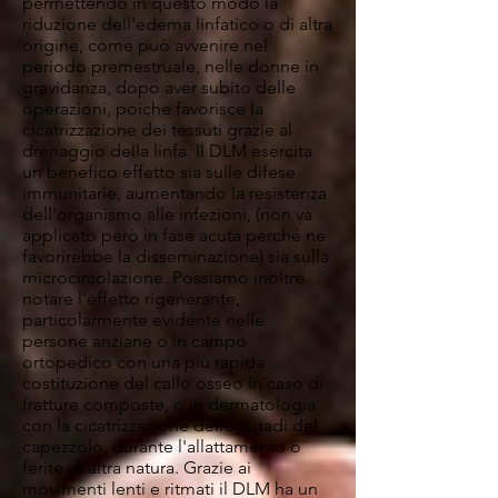
permettendo in questo modo la
riduzione dell'edema linfatico o di altra
origine, come può avvenire nel
periodo premestruale, nelle donne in
gravidanza, dopo aver subito delle
operazioni, poiche favorisce la
cicatrizzazione dei tessuti grazie al
drenaggio della linfa. Il DLM esercita
un benefico effetto sia sulle difese
immunitarie, aumentando la resistenza
dell'organismo alle infezioni, (non va
applicato però in fase acuta perché ne
favorirebbe la disseminazione) sia sulla
microcircolazione. Possiamo inoltre
notare l'effetto rigenerante,
particolarmente evidente nelle
persone anziane o in campo
ortopedico con una più rapida
costituzione del callo osseo in caso di
fratture composte, o in dermatologia
con la cicatrizzazione delle ragadi del
capezzolo, durante l'allattamento o
ferite di altra natura. Grazie ai
movimenti lenti e ritmati il DLM ha un