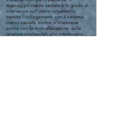
massaggio cranio sacrale è in grado di
intervenire sull’intero organismo,
tramite i collegamenti con il sistema
cranio-sacrale. Inoltre si interviene
anche con la normalizzazione delle
tensioni miofasciali, che interessano
muscoli e fasce ma anche visceri ed
organi.
L’
integrazione delle due discipline
ci
permette di poter agire con più
precisione sul disturbo, grazie al test
muscolare, al fine di utilizzare al meglio
la tecnica osteopatica più indicata.