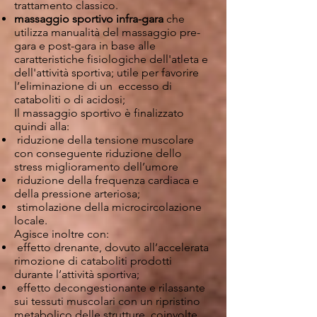
trattamento classico.
massaggio sportivo infra-gara
che
utilizza manualità del massaggio pre-
gara e post-gara in base alle
caratteristiche fisiologiche dell'atleta e
dell'attività sportiva; utile per favorire
l’eliminazione di un eccesso di
cataboliti o di acidosi;
Il massaggio sportivo è finalizzato
quindi alla:
riduzione della tensione muscolare
con conseguente riduzione dello
stress miglioramento dell’umore
riduzione della frequenza cardiaca e
della pressione arteriosa;
stimolazione della microcircolazione
locale.
Agisce inoltre con:
effetto drenante, dovuto all’accelerata
rimozione di cataboliti prodotti
durante l’attività sportiva;
effetto decongestionante e rilassante
sui tessuti muscolari con un ripristino
metabolico delle strutture coinvolte