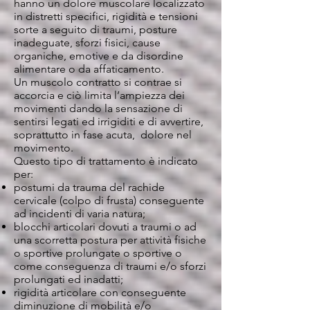
hanno un dolore muscolare localizzato
in distretti specifici, rigidità e tensioni
sorte a seguito di traumi, posture
inadeguate, sforzi fisici, cause
organiche, emotive e da disordine
alimentare o da affaticamento.
Un muscolo contratto si contrae si
accorcia e ciò limita l’ampiezza dei
movimenti dando la sensazione di
sentirsi legati ed irrigiditi e di avvertire,
soprattutto in fase acuta, dolore nel
movimento.
Questo tipo di trattamento è indicato
per:
postumi da trauma del rachide
cervicale (colpo di frusta) conseguente
ad incidenti di varia natura;
blocchi articolari dovuti a traumi o ad
una scorretta postura per attività fisiche
o sportive prolungate o sportive o
come conseguenza di traumi e/o sforzi
prolungati ed inadatti;
rigidità articolare con conseguente
diminuzione di mobilità e/o