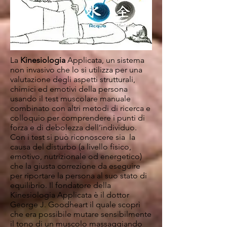
La
Kinesiologia
Applicata, un sistema
non invasivo che lo si utilizza per una
valutazione degli aspetti strutturali,
chimici ed emotivi della persona
usando il test muscolare manuale
combinato con altri metodi di ricerca e
colloquio per comprendere i punti di
forza e di debolezza dell’individuo.
Con i test si può riconoscere sia la
causa del disturbo (a livello fisico,
emotivo, nutrizionale od energetico)
che la giusta correzione da eseguire
per riportare la persona al suo stato di
equilibrio. Il fondatore della
Kinesiologia Applicata è il dottor
George J. Goodheart il quale scoprì
che era possibile mutare sensibilmente
il tono di un muscolo massaggiando