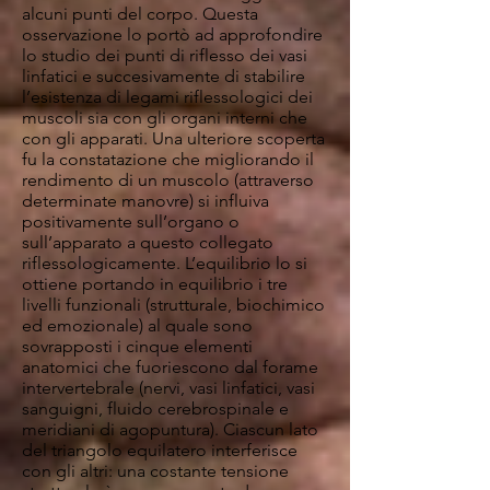
alcuni punti del corpo. Questa
osservazione lo portò ad approfondire
lo studio dei punti di riflesso dei vasi
linfatici e succesivamente di stabilire
l’esistenza di legami riflessologici dei
muscoli sia con gli organi interni che
con gli apparati. Una ulteriore scoperta
fu la constatazione che migliorando il
rendimento di un muscolo (attraverso
determinate manovre) si influiva
positivamente sull’organo o
sull’apparato a questo collegato
riflessologicamente. L’equilibrio lo si
ottiene portando in equilibrio i tre
livelli funzionali (strutturale, biochimico
ed emozionale) al quale sono
sovrapposti i cinque elementi
anatomici che fuoriescono dal forame
intervertebrale (nervi, vasi linfatici, vasi
sanguigni, fluido cerebrospinale e
meridiani di agopuntura). Ciascun lato
del triangolo equilatero interferisce
con gli altri: una costante tensione