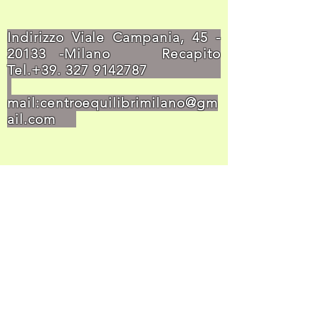
Indirizzo Viale Campania,
45 -
20133
-Milano Recapito
Tel.+39.
327 9142787
mail:
centroequilibrimilano@gm
ail.com