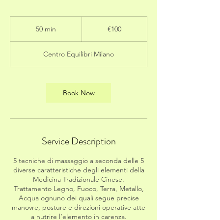
100
euros
50 min
5
€100
0
m
Centro Equilibri Milano
i
n
Book Now
Service Description
5 tecniche di massaggio a seconda delle 5
diverse caratteristiche degli elementi della
Medicina Tradizionale Cinese.
Trattamento Legno, Fuoco, Terra, Metallo,
Acqua ognuno dei quali segue precise
manovre, posture e direzioni operative atte