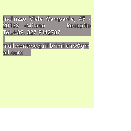
Indirizzo Viale Campania,
45 -
20133
-Milano Recapito
Tel.+39.
327 9142787
mail:
centroequilibrimilano@gm
ail.com