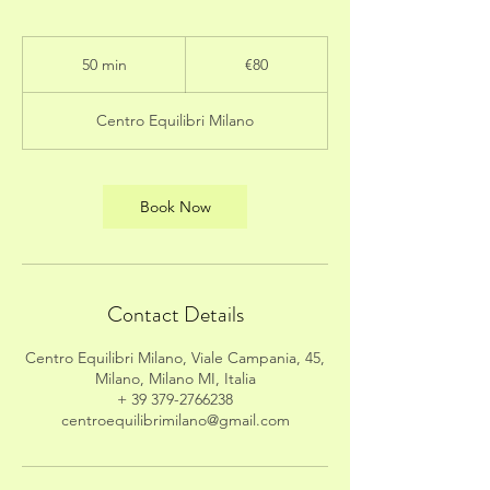
80
euros
50 min
5
€80
0
m
Centro Equilibri Milano
i
n
Book Now
Contact Details
Centro Equilibri Milano, Viale Campania, 45,
Milano, Milano MI, Italia
+ 39 379-2766238
centroequilibrimilano@gmail.com