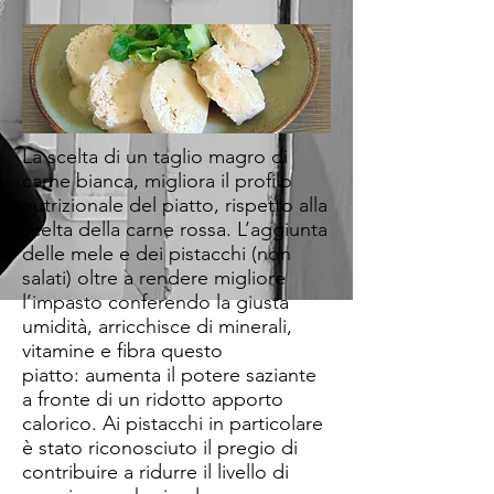
La scelta di un taglio magro di
carne bianca, migliora il profilo
nutrizionale del piatto, rispetto alla
scelta della carne rossa. L’aggiunta
delle mele e dei pistacchi (non
salati) oltre a rendere migliore
l’impasto conferendo la giusta
umidità, arricchisce di minerali,
vitamine e fibra questo
piatto: aumenta il potere saziante
a fronte di un ridotto apporto
calorico. Ai pistacchi in particolare
è stato riconosciuto il pregio di
contribuire a ridurre il livello di