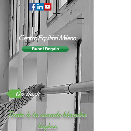
Centro Equilibri Milano
Buoni Regalo
Go Back
Tarte à la viande blanche
légère