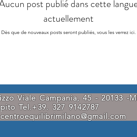
Aucun post publié dans cette langu
actuellement
Dès que de nouveaux posts seront publiés, vous les verrez ici.
rizzo Viale Campania, 45 - 20133 
capito Tel.+39. 327 91
:
centroequilibrimilano@gmail.com