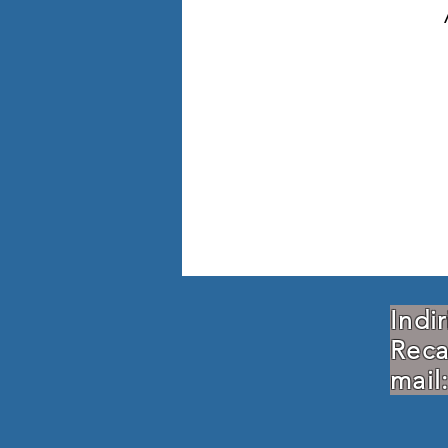
Indi
Re
mail