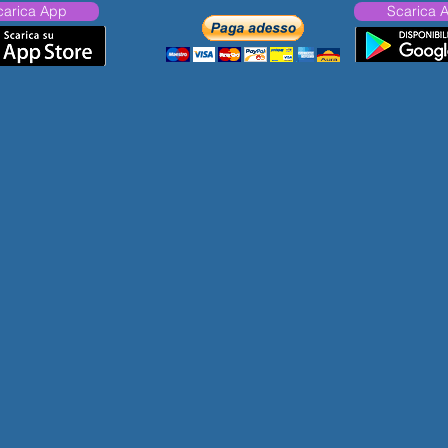
carica App
Scarica 