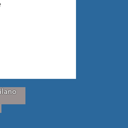
e
-Milano
42787