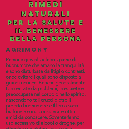
rimedi
naturali
per la salute e
il benessere
della persona
agrimony
Persone gioviali, allegre, piene di
buonumore che amano la tranquillità
e sono disturbate da litigi o contrasti,
onde evitare i quali sono disposte a
grandi rinunce. Benché generalmente
tormentate da problemi, irrequiete e
preoccupate nel corpo o nello spirito,
nascondono tali crucci dietro il
proprio buonumore e il loro essere
burlone e sono considerate ottimi
amici da conoscere. Sovente fanno
uso eccessivo di alcool o droghe, per
stimolare ed aiutare se stesse a