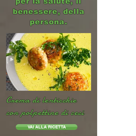
per la salute, il
benessere, della
persona.
Crema di lenticchie
con polpettine di ceci
VAI ALLA RICETTA