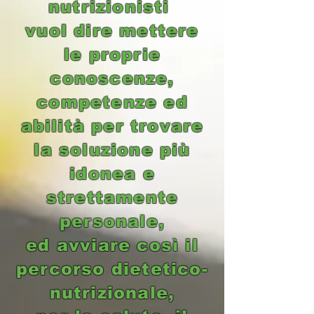
nutrizionisti
vuol dire mettere
le proprie
conoscenze,
competenze ed
abilità per trovare
la soluzione più
idonea e
strettamente
personale,
ed avviare così il
percorso dietetico-
nutrizionale,